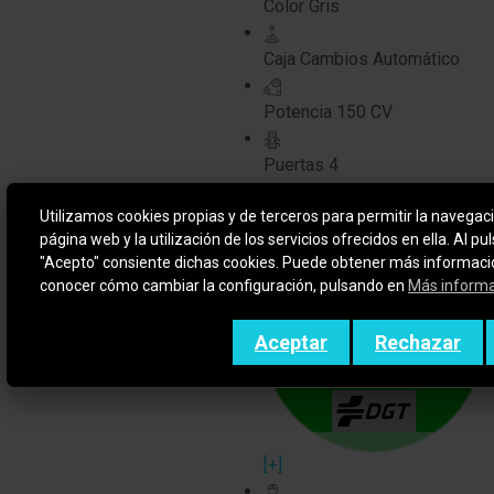
Color
Gris
Caja Cambios
Automático
Potencia
150 CV
Puertas
4
Utilizamos cookies propias y de terceros para permitir la navegaci
Etiqueta
página web y la utilización de los servicios ofrecidos en ella. Al pu
"Acepto" consiente dichas cookies. Puede obtener más informació
conocer cómo cambiar la configuración, pulsando en
Más inform
Aceptar
Rechazar
[+]