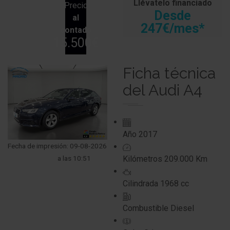
Llévatelo financiado
Precio
Desde
al
247€/mes*
contado
15.500€
Ficha técnica
del Audi A4
Año
2017
Fecha de impresión: 09-08-2026
a las 10:51
Kilómetros
209.000 Km
Cilindrada
1968 cc
Combustible
Diesel