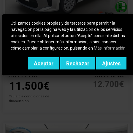
Utilizamos cookies propias y de terceros para permitir la
navegación por la página web y la utilización de los servicios
KIA RIO
ofrecidos en ella. Al pulsar el botón "Acepto" consiente dichas
CONCEPT
cookies. Puede obtener más información, o bien conocer
cómo cambiar la configuración, pulsando en
Más información
.
2020
Gasolina
33.000 km
Manual
Aceptar
Rechazar
Ajustes
Precio financiado
Precio al contado
12.700€
11.500€
*sujeto a condiciones de
financiación